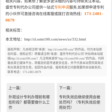
相关内容，如果想了解更多更详细的内容可持续关注本站。
盛世专利代办公司提供一站式
专利申请
服务,如果想申请专利
173-2481-
的小伙伴可直接咨询在线客服或拨打咨询热线：
0679
相关标签：
本文地址：http://zl.sstm100.com/news/zs/332.html
版权声明：凡本网注明"来源：http://zl.sstm100.com/”的作品，均为本站原
创内容，侵权必究！转载请注明“来源：盛世专利代办公司”并标明本站链
接http://zl.sstm100.com/！凡注明来源非“http://zl.sstm100.com/”的作品，均转
载自其它媒体平台，转载目的是传递更多信息，并不代表本站赞同其观点
和对其真实性负责。如因作品内容、版权和其它问题需要同本站联系的，
联系电话：173-2481-0679
上一篇：
下一篇：
外观设计专利办理前有哪
专利失效后继续使用会被
些阶段？都需要做什么工
处罚吗？（专利失效后使
作
用处罚）