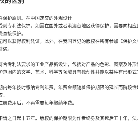
权的区别
性保护原则。在中国递交的外观设计
受到专利法保护，如需在国外或者港澳台地区获得保护，需要向相应
受直接保护。
记可以获得权利凭证。此外，在我国登记的版权在所有参加《保护文
待遇。
符合专利法要求的工业产品新设计，包括对产品的色彩、图案及外形
护范围内的文学、艺术、科学等领域具有独创性并能以某种有形形式
期内每年按时缴纳专利年费。年费金额随着保护期限的延长而阶段性
权。
注册费用后，不再需要每年缴纳年费。
申请之日起十五年。版权的保护期限为作者终身及其死后五十年，法
。